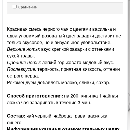
Сравнение
Красивая смесь черного чая с цветами василька и
едва уловимый розоватый цвет заварки доста­вит не
только вкусовое, но и визуальное удоволь­ствие.
Верхние ноты:
вкус крепкой заварки с оттенками
сухой травы.
Средние ноты:
легкий горьковато-ме­довый вкус.
Послевкусие:
терпкость, приятная вяз­кость, оттенки
острого перца.
Рекомендуем добавлять молоко, сливки, сахар.
Способ приготовления:
на 200г кипятка 1 чайная
ложка чая заваривать в течение 3 мин.
Состав:
чай черный, чабреца трава, василька
синего.
Информация указана в ознакомительных целях,