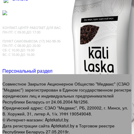
КОНТАКТ-ЦЕНТР Р
АБОТАЕТ ДЛЯ ВАС:
ПН-ПТ: С 09.00 ДО 17.00
ПУНКТ САМОВЫВОЗА:
(17) 342-98-36
ПН-ПТ: С 08.00 ДО 20.00
СБ: С 10.00 ДО 19.00
ВС: С 10.00 ДО 16.00
Персональный раздел
Совместное Закрытое Акционерное Общество "Медвакс" (СЗАО
"Медвакс") зарегистрирован в Едином государственном регистре
юридических лиц и индивидуальных предпринимателей
Республики Беларусь от 24.06.2004 №1256.
Юридический адрес: СЗАО "Медвакс", РБ, 220002, г. Минск, ул.
В. Хоружей, 31, литер А, 1/к. УНН 190549048.
© Интернет-магазин: Aptekatut.by.
Дата регистрации сайта Aptekatut.by в Торговом реестре
Республики Беларусь 27.05.2019г.