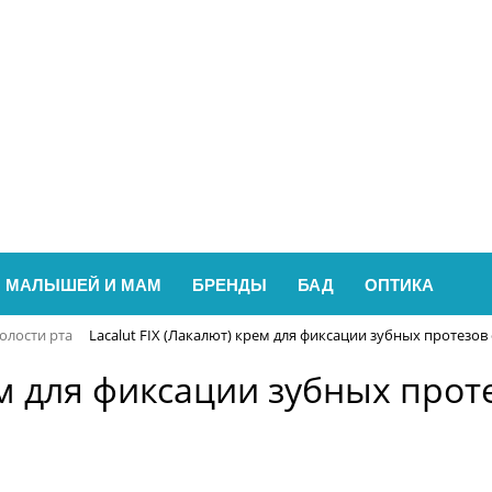
 МАЛЫШЕЙ И МАМ
БРЕНДЫ
БАД
ОПТИКА
олости рта
Lacalut FIX (Лакалют) крем для фиксации зубных протезов
рем для фиксации зубных про