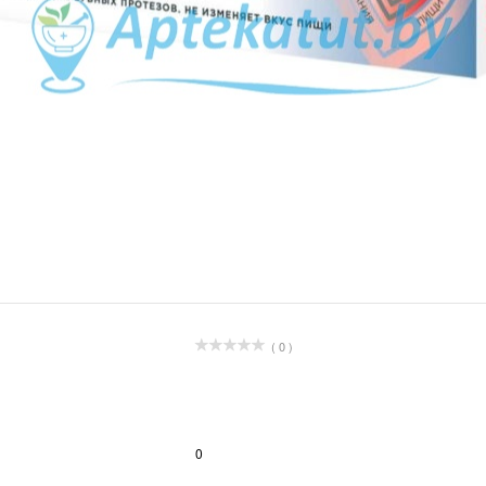
( 0 )
0